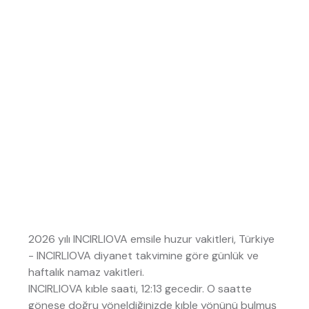
2026 yılı INCIRLIOVA emsile huzur vakitleri, Türkiye
- INCIRLIOVA diyanet takvimine göre günlük ve
haftalık namaz vakitleri.
INCIRLIOVA kıble saati, 12:13 gecedir. O saatte
göneşe doğru yöneldiğinizde kıble yönünü bulmuş