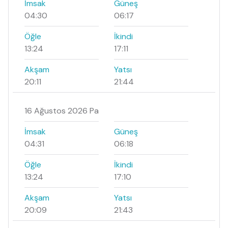
İmsak
Güneş
04:30
06:17
Öğle
İkindi
13:24
17:11
Akşam
Yatsı
20:11
21:44
16 Ağustos 2026 Pa
İmsak
Güneş
04:31
06:18
Öğle
İkindi
13:24
17:10
Akşam
Yatsı
20:09
21:43