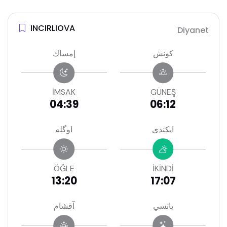
INCIRLIOVA
Diyanet
كونش
إمساك
İMSAK
GÜNEŞ
04:39
06:12
ايكندى
اوگله
ÖĞLE
İKİNDİ
13:20
17:07
ياتسي
آقشام