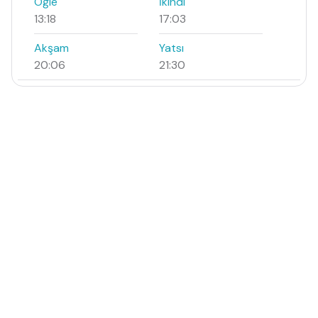
Öğle
İkindi
13:18
17:03
Akşam
Yatsı
20:06
21:30