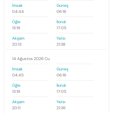
İmsak
Güneş
04:44
06:16
Öğle
İkindi
13:19
17:05
Akşam
Yatsı
20:13
21:38
14 Ağustos 2026 Cu
İmsak
Güneş
04:45
06:16
Öğle
İkindi
13:19
17:05
Akşam
Yatsı
20:11
21:36