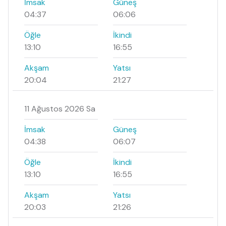
İmsak
Güneş
04:37
06:06
Öğle
İkindi
13:10
16:55
Akşam
Yatsı
20:04
21:27
11 Ağustos 2026 Sa
İmsak
Güneş
04:38
06:07
Öğle
İkindi
13:10
16:55
Akşam
Yatsı
20:03
21:26