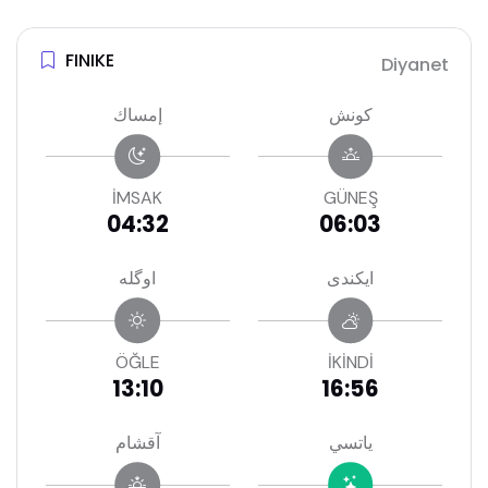
FINIKE
Diyanet
كونش
إمساك
İMSAK
GÜNEŞ
04:32
06:03
ايكندى
اوگله
ÖĞLE
İKİNDİ
13:10
16:56
ياتسي
آقشام