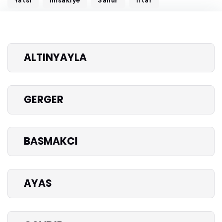
Yatsı
İmsakiye
Sahur
İftar
ALTINYAYLA
GERGER
BASMAKCI
AYAS