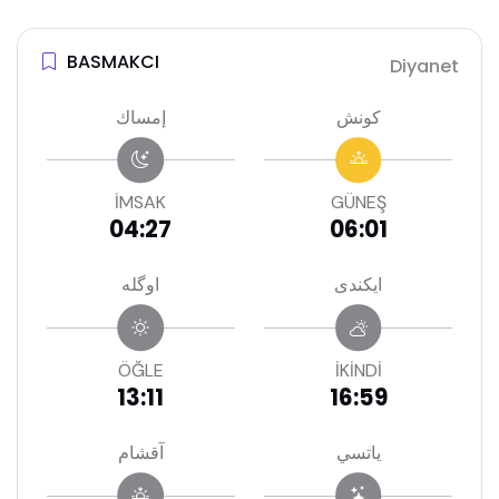
BASMAKCI
Diyanet
كونش
إمساك
İMSAK
GÜNEŞ
04:27
06:01
ايكندى
اوگله
ÖĞLE
İKİNDİ
13:11
16:59
ياتسي
آقشام