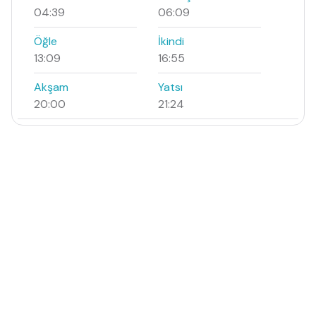
04:39
06:09
Öğle
İkindi
13:09
16:55
Akşam
Yatsı
20:00
21:24