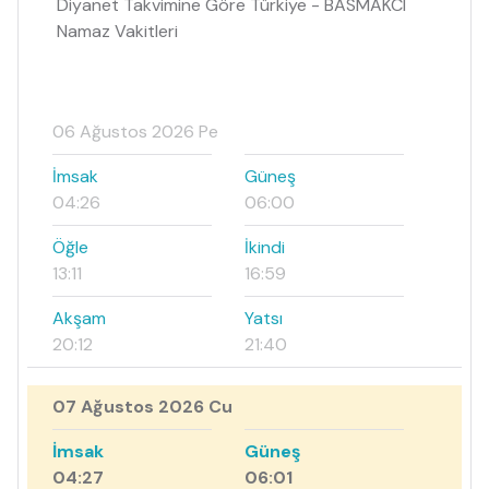
Diyanet Takvimine Göre Türkiye - BASMAKCI
Namaz Vakitleri
06 Ağustos 2026 Pe
İmsak
Güneş
04:26
06:00
Öğle
İkindi
13:11
16:59
Akşam
Yatsı
20:12
21:40
07 Ağustos 2026 Cu
İmsak
Güneş
04:27
06:01