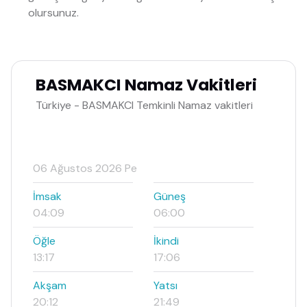
olursunuz.
BASMAKCI Namaz Vakitleri
Türkiye - BASMAKCI Temkinli Namaz vakitleri
06 Ağustos 2026 Pe
İmsak
Güneş
04:09
06:00
Öğle
İkindi
13:17
17:06
Akşam
Yatsı
20:12
21:49