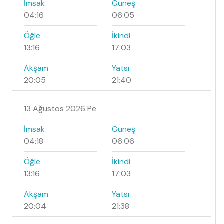
İmsak
Güneş
04:16
06:05
Öğle
İkindi
13:16
17:03
Akşam
Yatsı
20:05
21:40
13 Ağustos 2026 Pe
İmsak
Güneş
04:18
06:06
Öğle
İkindi
13:16
17:03
Akşam
Yatsı
20:04
21:38