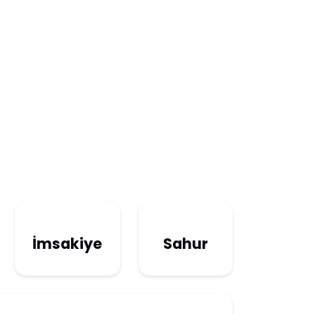
İmsakiye
Sahur