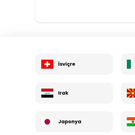
İsviçre
Irak
Japonya