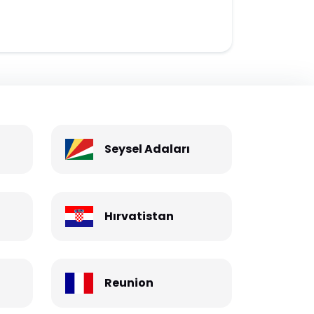
Seysel Adaları
Hırvatistan
Reunion