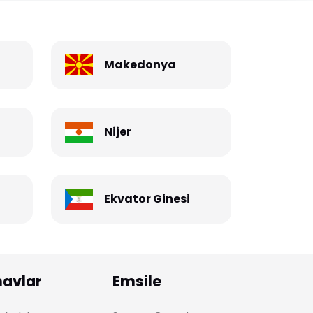
Makedonya
Nijer
Ekvator Ginesi
navlar
Emsile