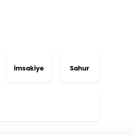
İmsakiye
Sahur