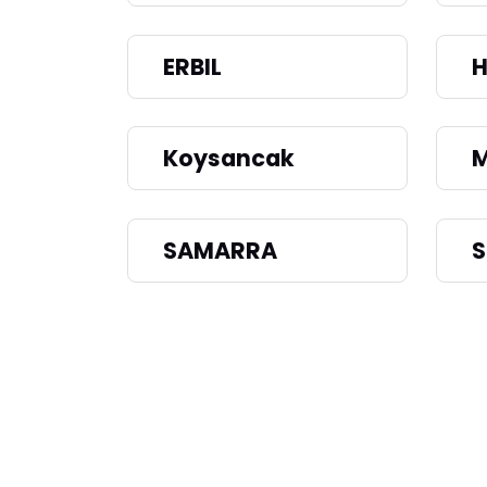
ERBIL
H
Koysancak
M
SAMARRA