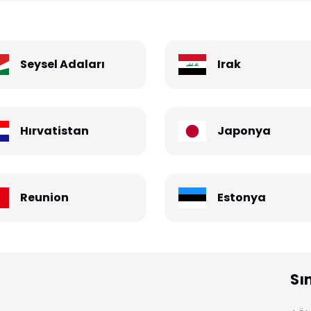
Seysel Adaları
Irak
Hırvatistan
Japonya
Reunion
Estonya
Sı