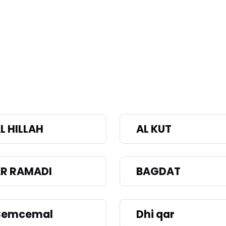
L HILLAH
AL KUT
R RAMADI
BAGDAT
Cemcemal
Dhi qar