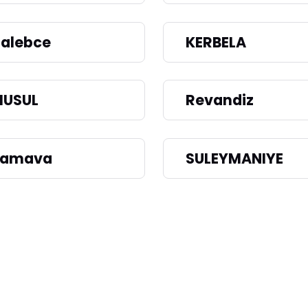
alebce
KERBELA
USUL
Revandiz
Samava
SULEYMANIYE