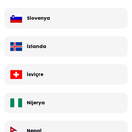
Slovenya
İzlanda
İsviçre
Nijerya
Nepal