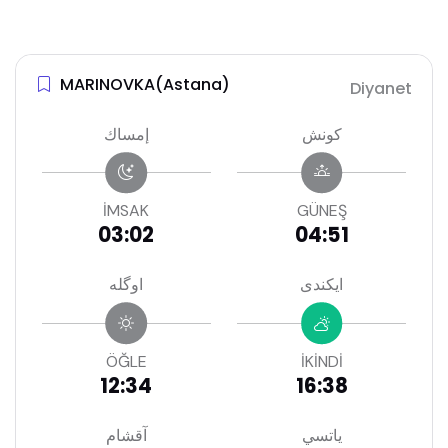
MARINOVKA(Astana)
Diyanet
كونش
إمساك
İMSAK
GÜNEŞ
03:02
04:51
ايكندى
اوگله
ÖĞLE
İKİNDİ
12:34
16:38
ياتسي
آقشام