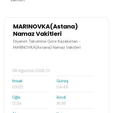
MARINOVKA(Astana)
Namaz Vakitleri
Diyanet Takvimine Göre Kazakistan -
MARINOVKA(Astana) Namaz Vakitleri
08 Ağustos 2026 Ct
İmsak
Güneş
03:02
04:49
Öğle
İkindi
12:34
16:39