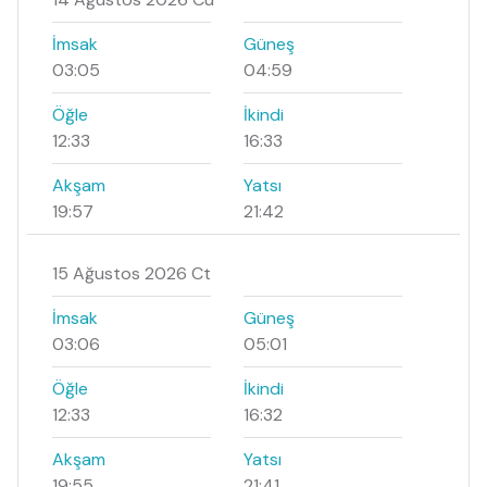
İmsak
Güneş
03:05
04:59
Öğle
İkindi
12:33
16:33
Akşam
Yatsı
19:57
21:42
15 Ağustos 2026 Ct
İmsak
Güneş
03:06
05:01
Öğle
İkindi
12:33
16:32
Akşam
Yatsı
19:55
21:41