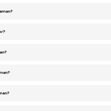
zaman?
or?
man?
aman?
aman?