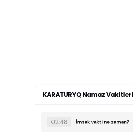
KARATURYQ Namaz Vakitler
02:48
İmsak vakti ne zaman?