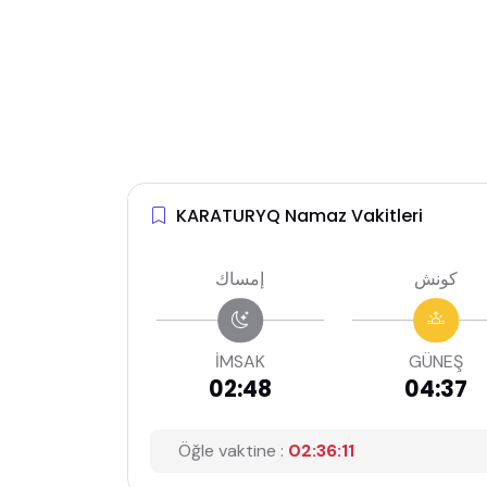
KARATURYQ Namaz Vakitleri
كونش
إمساك
İMSAK
GÜNEŞ
02:48
04:37
Öğle vaktine :
02:36:10