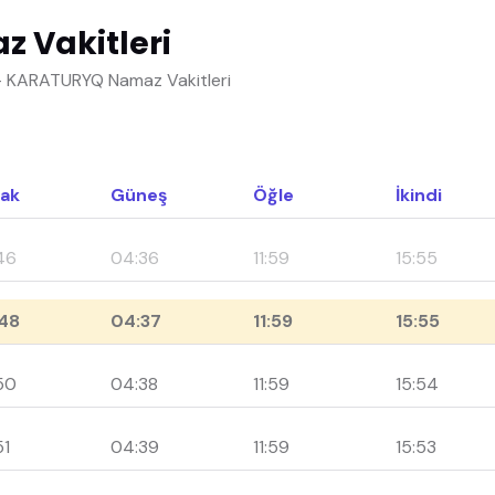
 Vakitleri
- KARATURYQ Namaz Vakitleri
ak
Güneş
Öğle
İkindi
46
04:36
11:59
15:55
48
04:37
11:59
15:55
50
04:38
11:59
15:54
51
04:39
11:59
15:53