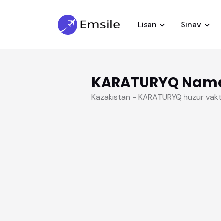
Lisan
Sınav
KARATURYQ Namaz
Kazakistan - KARATURYQ huzur vakt