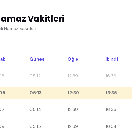
maz Vakitleri
 Namaz vakitleri
ak
Güneş
Öğle
İkindi
03
05:12
12:39
16:36
05
05:13
12:39
16:35
07
05:14
12:39
16:35
09
05:15
12:39
16:34