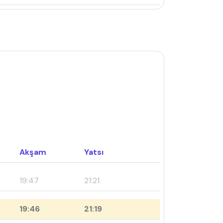
Akşam
Yatsı
19:47
21:21
19:46
21:19