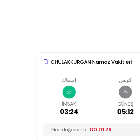
CHULAKKURGAN Namaz Vakitleri
كونش
إمساك
İMSAK
GÜNEŞ
03:24
05:12
Gün doğumuna :
00:01:28