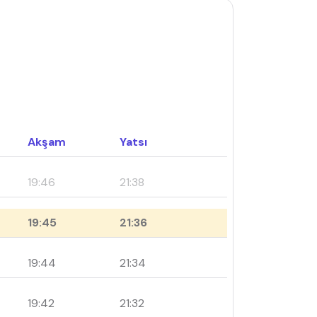
Akşam
Yatsı
19:46
21:38
19:45
21:36
19:44
21:34
19:42
21:32