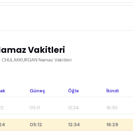
maz Vakitleri
 - CHULAKKURGAN Namaz Vakitleri
ak
Güneş
Öğle
İkindi
22
05:11
12:34
16:30
24
05:12
12:34
16:29