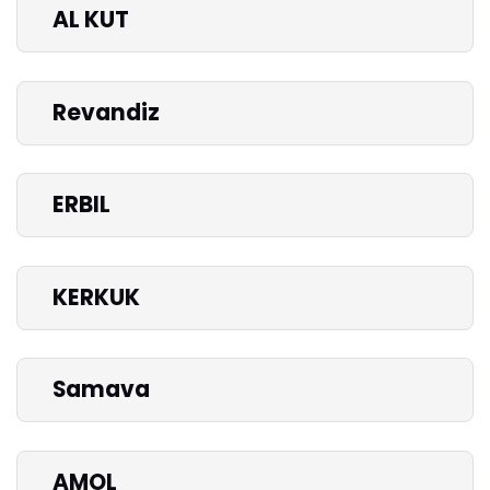
AL KUT
Revandiz
ERBIL
KERKUK
Samava
AMOL