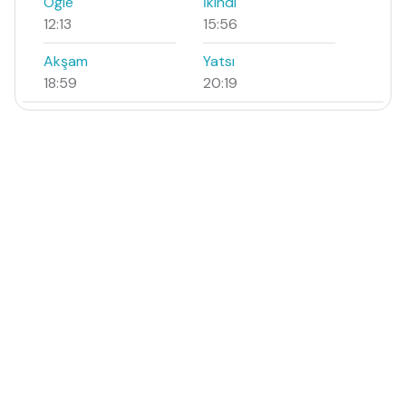
Öğle
İkindi
12:13
15:56
Akşam
Yatsı
18:59
20:19