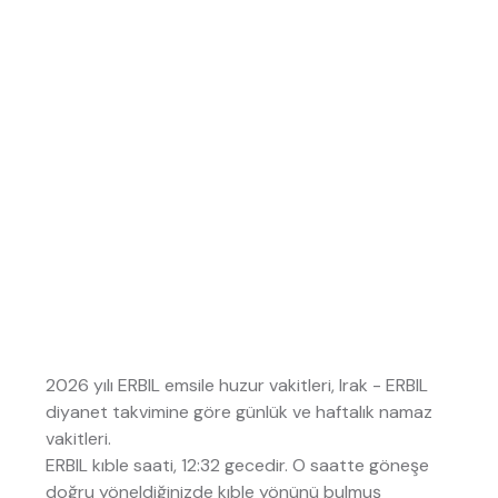
2026 yılı ERBIL emsile huzur vakitleri, Irak - ERBIL
diyanet takvimine göre günlük ve haftalık namaz
vakitleri.
ERBIL kıble saati, 12:32 gecedir. O saatte göneşe
doğru yöneldiğinizde kıble yönünü bulmuş