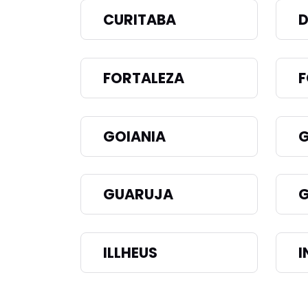
CURITABA
D
FORTALEZA
F
GOIANIA
GUARUJA
G
ILLHEUS
I