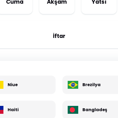
Cuma
Akşam
Yatsı
İftar
Niue
Brezilya
Haiti
Bangladeş