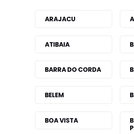
ARAJACU
ATIBAIA
B
BARRA DO CORDA
B
BELEM
B
BOA VISTA
P