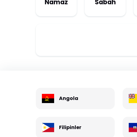
Namaz
Sabah
Angola
Filipinler