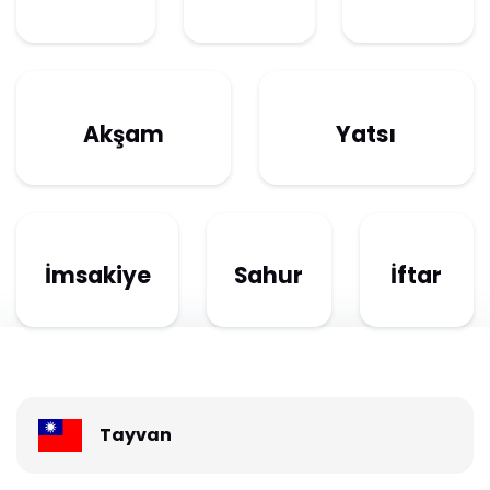
Akşam
Yatsı
İmsakiye
Sahur
İftar
Tayvan