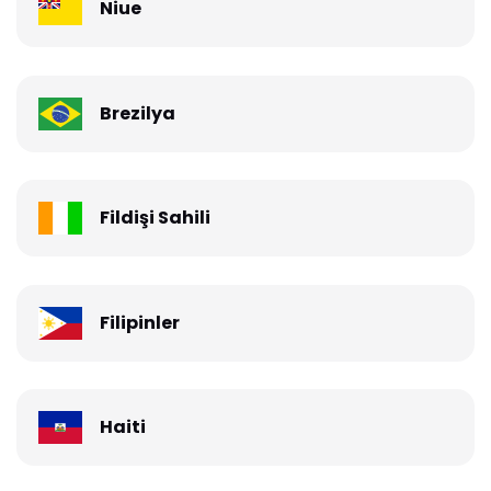
Niue
Brezilya
Fildişi Sahili
Filipinler
Haiti