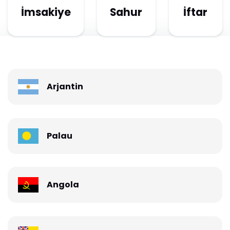
İmsakiye
Sahur
İftar
Arjantin
Palau
Angola