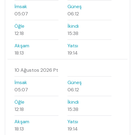
İmsak
Güneş
05:07
06:12
Öğle
İkindi
12:18
15:38
Akşam
Yatsı
18:13
19:14
10 Ağustos 2026 Pt
İmsak
Güneş
05:07
06:12
Öğle
İkindi
12:18
15:38
Akşam
Yatsı
18:13
19:14