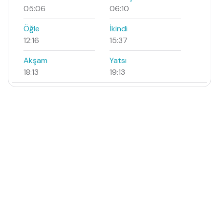
05:06
06:10
Öğle
İkindi
12:16
15:37
Akşam
Yatsı
18:13
19:13