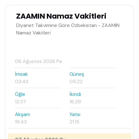
ZAAMIN Namaz Vakitleri
Diyanet Takvimine Göre Özbekistan - ZAAMIN
Namaz Vakitleri
06 Ağustos 2026 Pe
İmsak
Güneş
03:43
05:22
Öğle
İkindi
12:37
16:29
Akşam
Yatsı
19:43
21:15