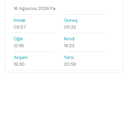
16 Ağustos 2026 Pa
İmsak
Güneş
03:57
05:32
Öğle
İkindi
12:36
16:23
Akşam
Yatsı
19:30
20:58