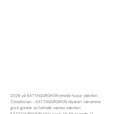
2026 yılı KATTAQURGHON emsile huzur vakitleri,
Özbekistan - KATTAQURGHON diyanet takvimine
göre günlük ve haftalık namaz vakitleri.
KATTAQURGHON kıble saati, 14:49 gecedir. O