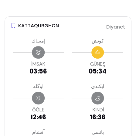
KATTAQURGHON
Diyanet
كونش
إمساك
İMSAK
GÜNEŞ
03:56
05:34
ايكندى
اوگله
ÖĞLE
İKİNDİ
12:46
16:36
ياتسي
آقشام