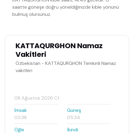
saatte göneşe doğru yöneldiğinizde kıble yönünü
bulmuş olursunuz.
KATTAQURGHON Namaz
Vakitleri
Özbekistan - KATTAQURGHON Temkinli Namaz
vakitleri
08 Ağustos 2026 Ct
İmsak
Güneş
03:38
05:34
Öğle
İkindi