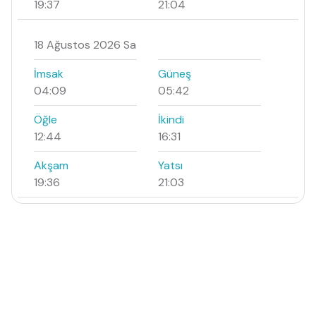
19:37
21:04
18 Ağustos 2026 Sa
İmsak
Güneş
04:09
05:42
Öğle
İkindi
12:44
16:31
Akşam
Yatsı
19:36
21:03