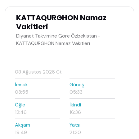
KATTAQURGHON Namaz
Vakitleri
Diyanet Takvimine Göre Özbekistan -
KATTAQURGHON Namaz Vakitleri
08 Ağustos 2026 Ct
İmsak
Güneş
03:55
05:33
Öğle
İkindi
12:46
16:36
Akşam
Yatsı
19:49
21:20