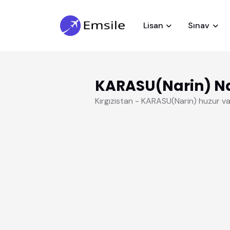
Lisan
Sınav
KARASU(Narin) Na
Kırgızistan - KARASU(Narin) huzur v