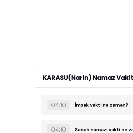
KARASU(Narin) Namaz Vakitl
04:10
İmsak vakti ne zaman?
04:10
Sabah namazı vakti ne 