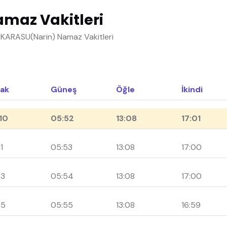
maz Vakitleri
- KARASU(Narin) Namaz Vakitleri
ak
Güneş
Öğle
İkindi
10
05:52
13:08
17:01
1
05:53
13:08
17:00
13
05:54
13:08
17:00
15
05:55
13:08
16:59