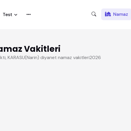
Namaz
Test
maz Vakitleri
akti, KARASU(Narin) diyanet namaz vakitleri2026