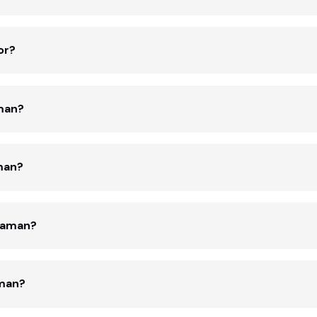
or?
man?
aman?
zaman?
aman?