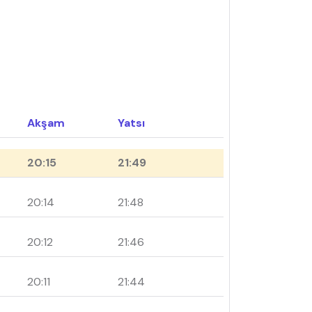
Akşam
Yatsı
20:15
21:49
20:14
21:48
20:12
21:46
20:11
21:44