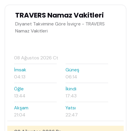
TRAVERS Namaz Vakitleri
Diyanet Takvimine Göre İsviçre - TRAVERS
Namaz Vakitleri
08 Ağustos 2026 Ct
İmsak
Güneş
04:13
06:14
Öğle
İkindi
13:44
17:43
Akşam
Yatsı
21:04
22:47