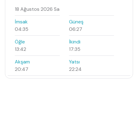
18 Ağustos 2026 Sa
İmsak
Güneş
04:35
06:27
Öğle
İkindi
13:42
17:35
Akşam
Yatsı
20:47
22:24