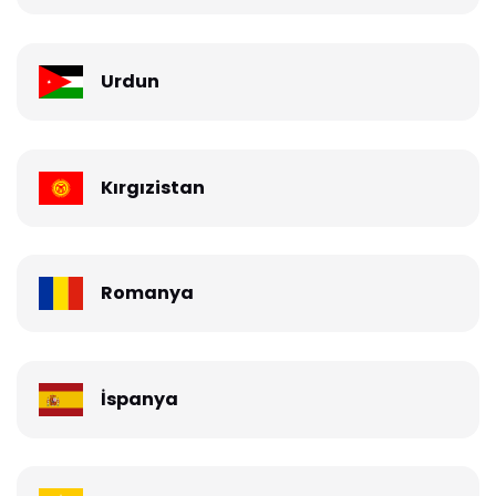
Urdun
Kırgızistan
Romanya
İspanya