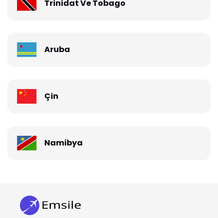
Trinidat Ve Tobago
Aruba
Çin
Namibya