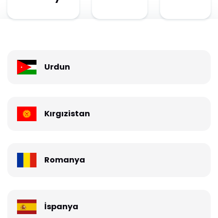
Urdun
Kırgızistan
Romanya
İspanya