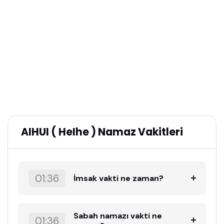
AIHUI ( HeIhe ) Namaz Vakitleri
01:36
İmsak vakti ne zaman?
Sabah namazı vakti ne
01:36