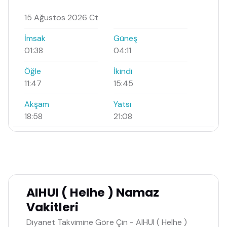
15 Ağustos 2026 Ct
İmsak
Güneş
01:38
04:11
Öğle
İkindi
11:47
15:45
Akşam
Yatsı
18:58
21:08
AIHUI ( HeIhe ) Namaz
Vakitleri
Diyanet Takvimine Göre Çin - AIHUI ( HeIhe )