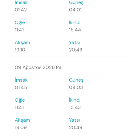
İmsak
Güneş
01:42
04:01
Öğle
İkindi
11:41
15:44
Akşam
Yatsı
19:10
20:48
09 Ağustos 2026 Pa
İmsak
Güneş
01:45
04:03
Öğle
İkindi
11:41
15:43
Akşam
Yatsı
19:09
20:48