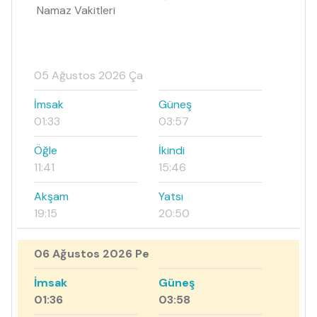
Namaz Vakitleri
05 Ağustos 2026 Ça
İmsak
Güneş
01:33
03:57
Öğle
İkindi
11:41
15:46
Akşam
Yatsı
19:15
20:50
06 Ağustos 2026 Pe
İmsak
Güneş
01:36
03:58