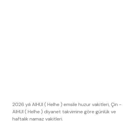
2026 yılı AIHUI ( HeIhe ) emsile huzur vakitleri, Çin -
AIHUI ( HeIhe ) diyanet takvimine göre günlük ve
haftalık namaz vakitleri.