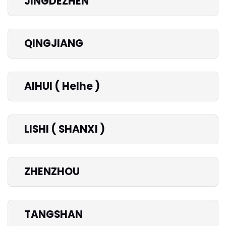
JINGDEZHEN
QINGJIANG
AIHUI ( HeIhe )
LISHI ( SHANXI )
ZHENZHOU
TANGSHAN