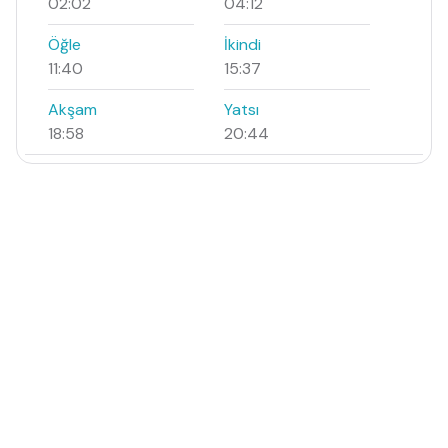
02:02
04:12
Öğle
İkindi
11:40
15:37
Akşam
Yatsı
18:58
20:44