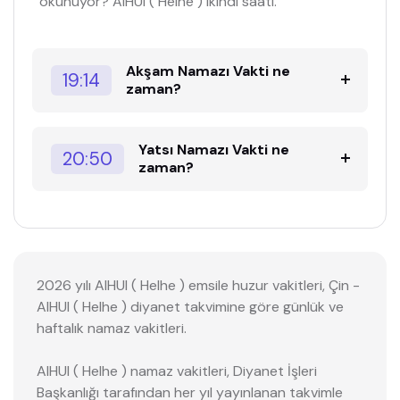
okunuyor? AIHUI ( HeIhe ) ikindi saati.
Akşam Namazı Vakti ne
19:14
zaman?
Yatsı Namazı Vakti ne
20:50
zaman?
2026 yılı AIHUI ( HeIhe ) emsile huzur vakitleri, Çin -
AIHUI ( HeIhe ) diyanet takvimine göre günlük ve
haftalık namaz vakitleri.
AIHUI ( HeIhe ) namaz vakitleri, Diyanet İşleri
Başkanlığı tarafından her yıl yayınlanan takvimle