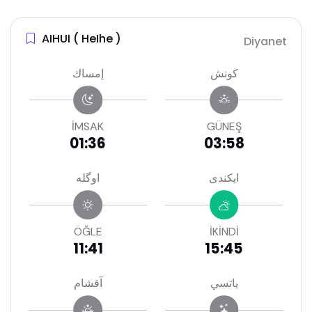
AIHUI ( HeIhe )
Diyanet
كونش
إمساك
İMSAK
GÜNEŞ
01:36
03:58
ايكندى
اوگله
ÖĞLE
İKİNDİ
11:41
15:45
ياتسي
آقشام