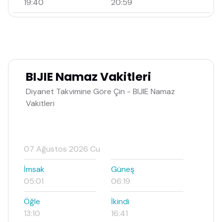
19:40
20:59
BIJIE Namaz Vakitleri
Diyanet Takvimine Göre Çin - BIJIE Namaz
Vakitleri
07 Ağustos 2026 Cu
İmsak
Güneş
05:01
06:19
Öğle
İkindi
13:10
16:41