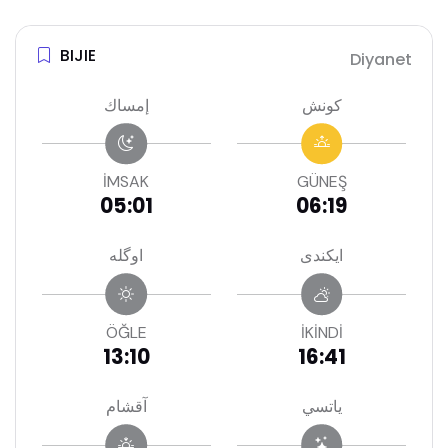
BIJIE
Diyanet
كونش
إمساك
İMSAK
GÜNEŞ
05:01
06:19
ايكندى
اوگله
ÖĞLE
İKİNDİ
13:10
16:41
ياتسي
آقشام