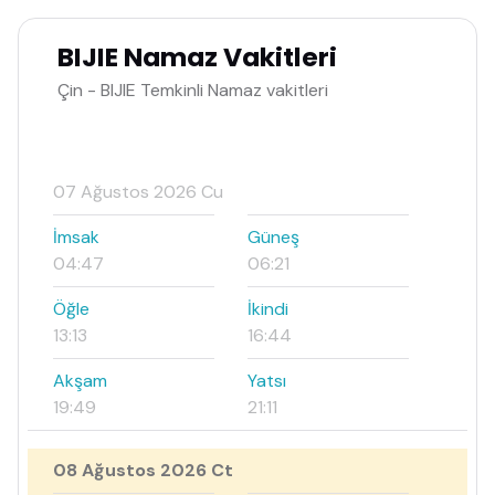
BIJIE Namaz Vakitleri
Çin - BIJIE Temkinli Namaz vakitleri
07 Ağustos 2026 Cu
İmsak
Güneş
04:47
06:21
Öğle
İkindi
13:13
16:44
Akşam
Yatsı
19:49
21:11
08 Ağustos 2026 Ct