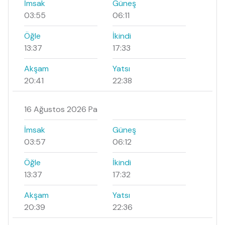
İmsak
Güneş
03:55
06:11
Öğle
İkindi
13:37
17:33
Akşam
Yatsı
20:41
22:38
16 Ağustos 2026 Pa
İmsak
Güneş
03:57
06:12
Öğle
İkindi
13:37
17:32
Akşam
Yatsı
20:39
22:36