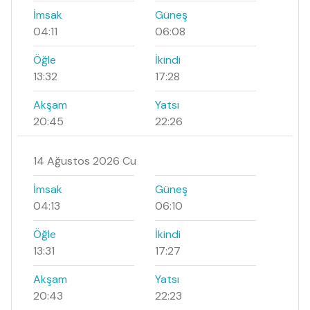
İmsak
Güneş
04:11
06:08
Öğle
İkindi
13:32
17:28
Akşam
Yatsı
20:45
22:26
14 Ağustos 2026 Cu
İmsak
Güneş
04:13
06:10
Öğle
İkindi
13:31
17:27
Akşam
Yatsı
20:43
22:23