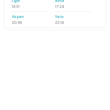
Öğle
İkindi
13:31
17:24
Akşam
Yatsı
20:36
22:14