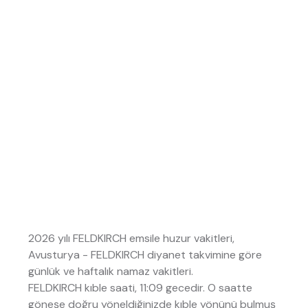
2026 yılı FELDKIRCH emsile huzur vakitleri,
Avusturya - FELDKIRCH diyanet takvimine göre
günlük ve haftalık namaz vakitleri.
FELDKIRCH kıble saati, 11:09 gecedir. O saatte
göneşe doğru yöneldiğinizde kıble yönünü bulmuş