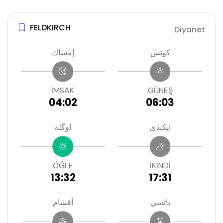
FELDKIRCH
Diyanet
كونش
إمساك
İMSAK
GÜNEŞ
04:02
06:03
ايكندى
اوگله
ÖĞLE
İKİNDİ
13:32
17:31
ياتسي
آقشام