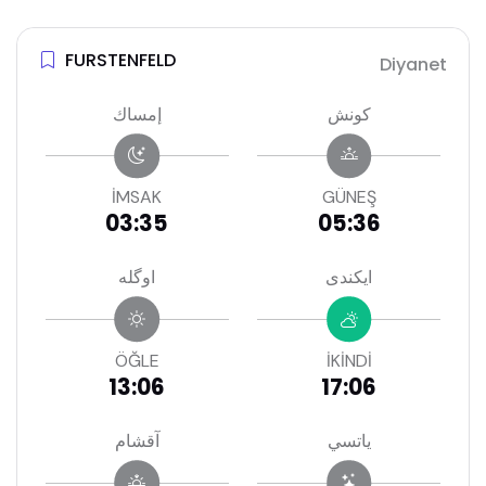
FURSTENFELD
Diyanet
كونش
إمساك
İMSAK
GÜNEŞ
03:35
05:36
ايكندى
اوگله
ÖĞLE
İKİNDİ
13:06
17:06
ياتسي
آقشام