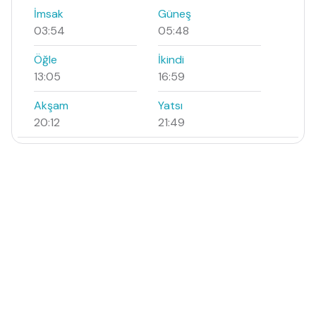
İmsak
Güneş
03:54
05:48
Öğle
İkindi
13:05
16:59
Akşam
Yatsı
20:12
21:49