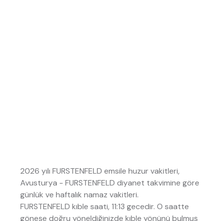
2026 yılı FURSTENFELD emsile huzur vakitleri,
Avusturya - FURSTENFELD diyanet takvimine göre
günlük ve haftalık namaz vakitleri.
FURSTENFELD kıble saati, 11:13 gecedir. O saatte
göneşe doğru yöneldiğinizde kıble yönünü bulmuş