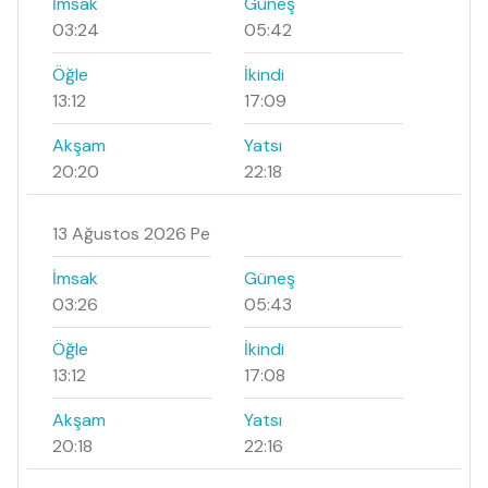
İmsak
Güneş
03:24
05:42
Öğle
İkindi
13:12
17:09
Akşam
Yatsı
20:20
22:18
13 Ağustos 2026 Pe
İmsak
Güneş
03:26
05:43
Öğle
İkindi
13:12
17:08
Akşam
Yatsı
20:18
22:16