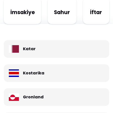
İmsakiye
Sahur
İftar
Katar
Kostarika
Gronland