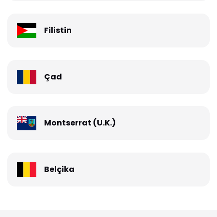
Filistin
Çad
Montserrat (U.K.)
Belçika