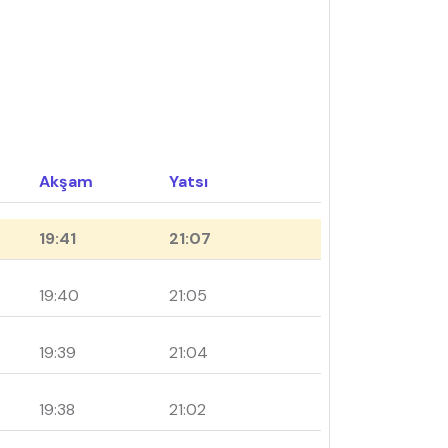
Akşam
Yatsı
19:41
21:07
19:40
21:05
19:39
21:04
19:38
21:02