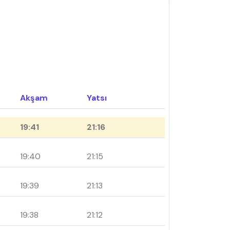
Akşam
Yatsı
19:41
21:16
19:40
21:15
19:39
21:13
19:38
21:12