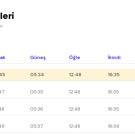
leri
ri
ak
Güneş
Öğle
İkindi
45
05:34
12:48
16:35
47
05:35
12:48
16:35
48
05:36
12:48
16:35
49
05:37
12:48
16:34