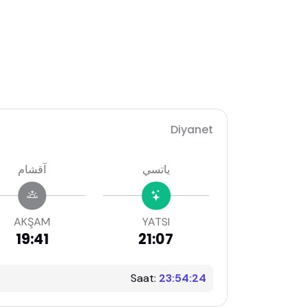
Diyanet
ياتسي
آقشام
AKŞAM
YATSI
19:41
21:07
Saat:
23:54:25