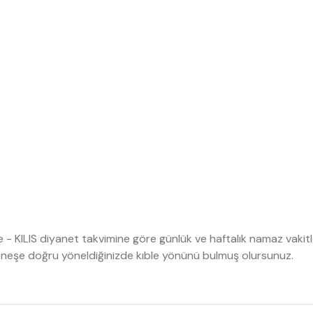
ye - KILIS diyanet takvimine göre günlük ve haftalık namaz vakitle
 göneşe doğru yöneldiğinizde kıble yönünü bulmuş olursunuz.