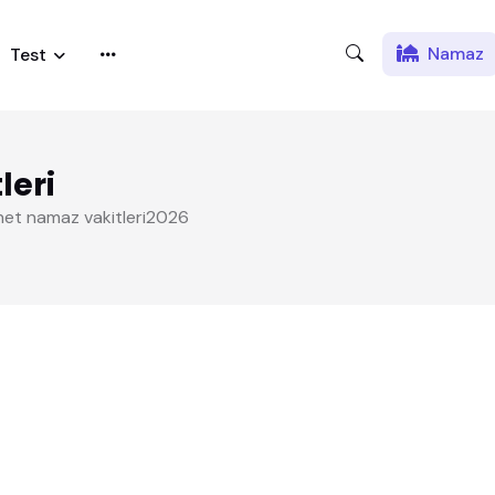
Namaz
Test
leri
yanet namaz vakitleri2026