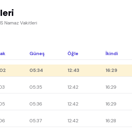
leri
IS Namaz Vakitleri
ak
Güneş
Öğle
İkindi
02
05:34
12:43
16:29
03
05:35
12:42
16:29
05
05:36
12:42
16:29
06
05:37
12:42
16:28