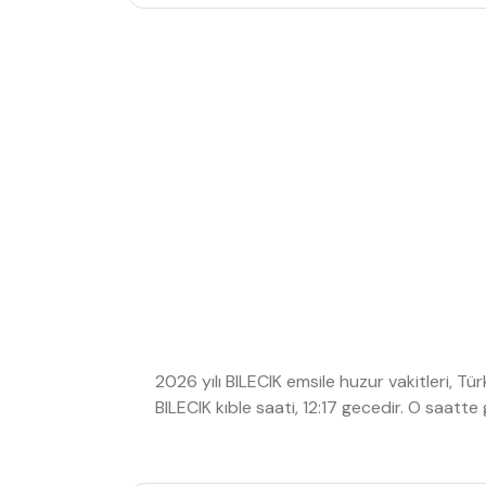
2026 yılı BILECIK emsile huzur vakitleri, Tü
BILECIK kıble saati, 12:17 gecedir. O saat