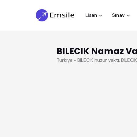
Lisan
Sınav
BILECIK Namaz Vak
Türkiye - BILECIK huzur vakti, BILEC