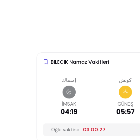
BILECIK Namaz Vakitleri
كونش
إمساك
İMSAK
GÜNEŞ
04:19
05:57
Öğle vaktine :
03:00:26