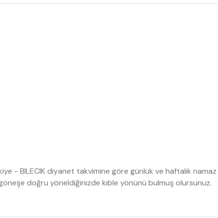
rkiye - BILECIK diyanet takvimine göre günlük ve haftalık namaz v
te göneşe doğru yöneldiğinizde kıble yönünü bulmuş olursunuz.