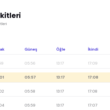
itleri
leri
ak
Güneş
Öğle
İkindi
59
05:56
13:17
17:09
01
05:57
13:17
17:08
02
05:58
13:17
17:08
04
05:59
13:17
17:07