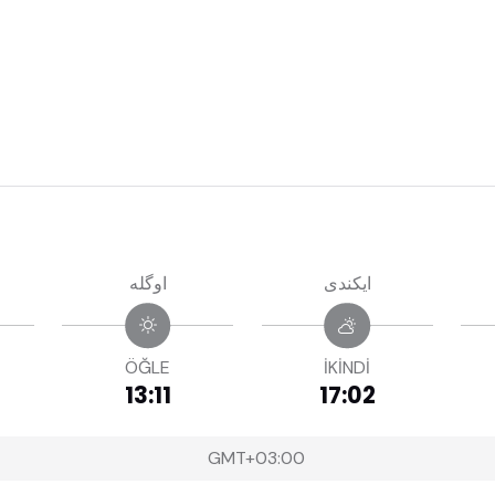
ايكندى
اوگله
ÖĞLE
İKİNDİ
13:11
17:02
GMT+03:00