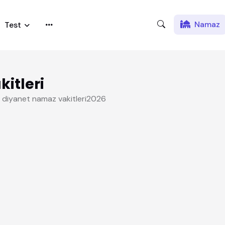
Namaz
Test
itleri
IK diyanet namaz vakitleri2026