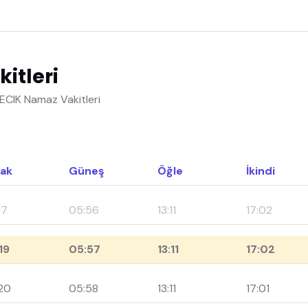
itleri
ECIK Namaz Vakitleri
ak
Güneş
Öğle
İkindi
17
05:56
13:11
17:02
19
05:57
13:11
17:02
20
05:58
13:11
17:01