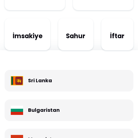
İmsakiye
Sahur
İftar
Sri Lanka
Bulgaristan