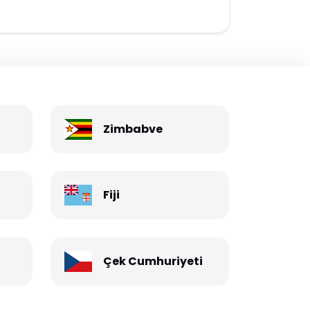
Zimbabve
Fiji
Çek Cumhuriyeti