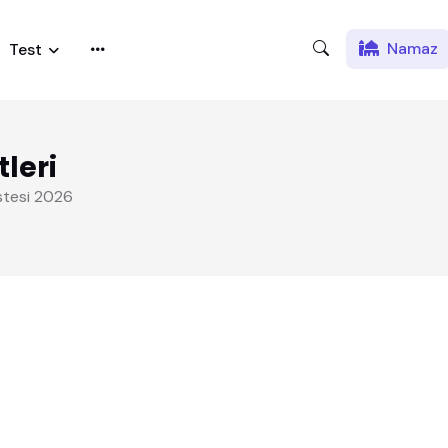
Namaz
Test
leri
stesi 2026