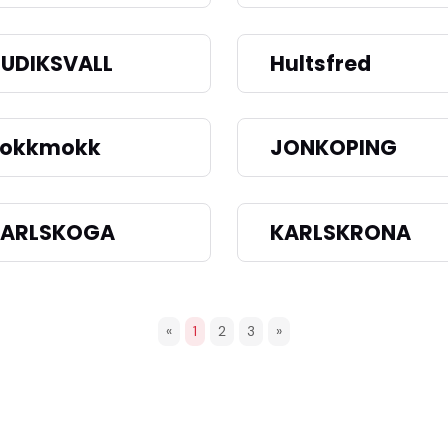
UDIKSVALL
Hultsfred
Jokkmokk
JONKOPING
KARLSKOGA
KARLSKRONA
«
1
2
3
»