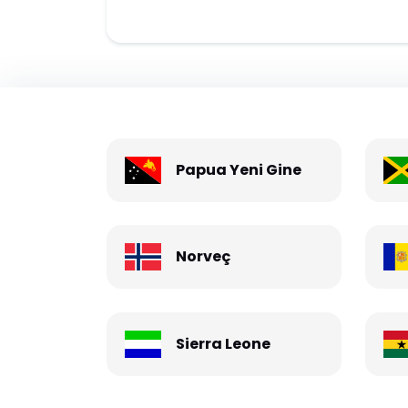
Papua Yeni Gine
Norveç
Sierra Leone