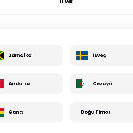
İftar
Jamaika
İsveç
Andorra
Cezayir
Gana
Doğu Timor