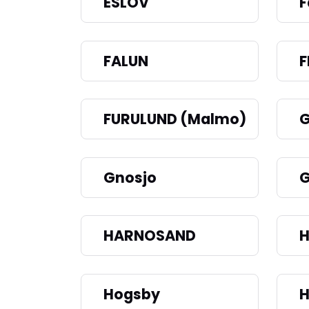
ESLOV
F
FALUN
F
FURULUND (Malmo)
G
Gnosjo
HARNOSAND
H
Hogsby
H