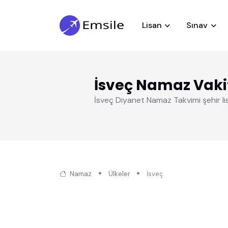
Lisan
Sınav
İsveç Namaz Vakit
İsveç Diyanet Namaz Takvimi şehir li
Namaz
Ülkeler
İsveç