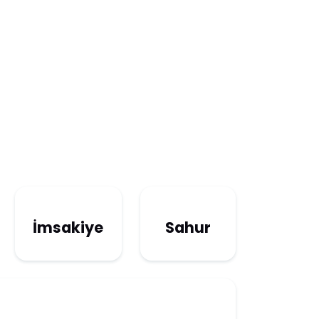
İmsakiye
Sahur