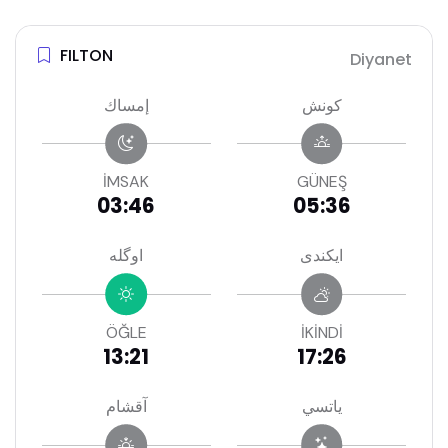
FILTON
Diyanet
كونش
إمساك
İMSAK
GÜNEŞ
03:46
05:36
ايكندى
اوگله
ÖĞLE
İKİNDİ
13:21
17:26
ياتسي
آقشام