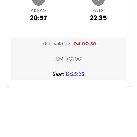
AKŞAM
YATSI
20:57
22:35
İkindi vaktine :
04:00:34
GMT+01:00
Saat:
13:25:26