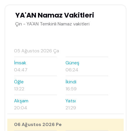
YA'AN Namaz Vakitleri
Çin - YA'AN Temkinli Namaz vakitleri
05 Ağustos 2026 Ça
İmsak
Güneş
04:47
06:24
Öğle
İkindi
13:22
16:59
Akşam
Yatsı
20:04
21:29
06 Ağustos 2026 Pe