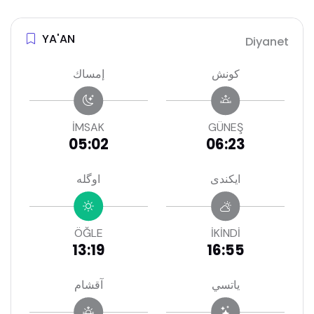
YA'AN
Diyanet
كونش
إمساك
İMSAK
GÜNEŞ
05:02
06:23
ايكندى
اوگله
ÖĞLE
İKİNDİ
13:19
16:55
ياتسي
آقشام