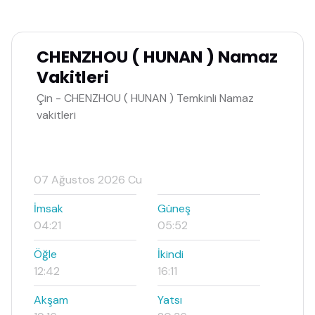
CHENZHOU ( HUNAN ) Namaz
Vakitleri
Çin - CHENZHOU ( HUNAN ) Temkinli Namaz
vakitleri
07 Ağustos 2026 Cu
İmsak
Güneş
04:21
05:52
Öğle
İkindi
12:42
16:11
Akşam
Yatsı