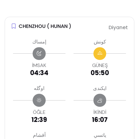
CHENZHOU ( HUNAN )
Diyanet
كونش
إمساك
İMSAK
GÜNEŞ
04:34
05:50
ايكندى
اوگله
ÖĞLE
İKİNDİ
12:39
16:07
ياتسي
آقشام