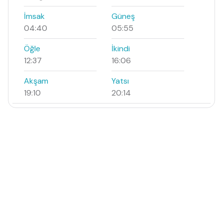
İmsak
Güneş
04:40
05:55
Öğle
İkindi
12:37
16:06
Akşam
Yatsı
19:10
20:14