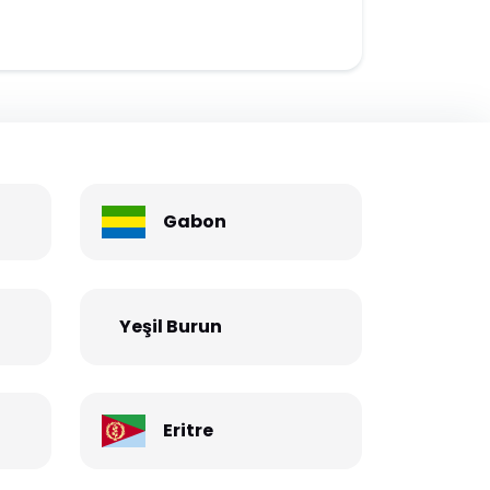
Gabon
Yeşil Burun
Eritre