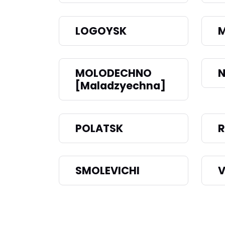
LOGOYSK
MOLODECHNO
N
[Maladzyechna]
POLATSK
R
SMOLEVICHI
V