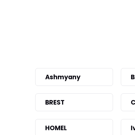
Ashmyany
B
BREST
C
HOMEL
I