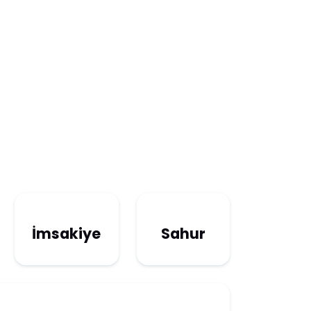
İmsakiye
Sahur