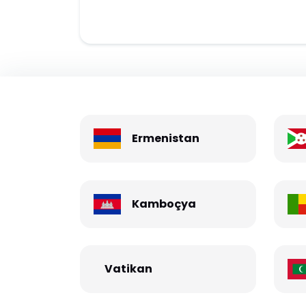
Ermenistan
Kamboçya
Vatikan