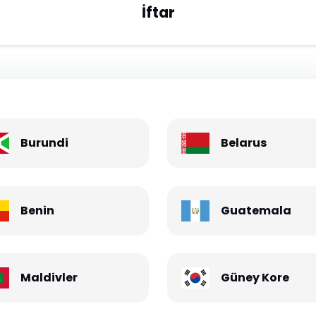
İftar
Burundi
Belarus
Benin
Guatemala
Maldivler
Güney Kore