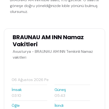
göneşe doğru yöneldiğinizde kıble yönünü bulmuş
olursunuz.
BRAUNAU AM INN Namaz
Vakitleri
Avusturya - BRAUNAU AM INN Temkinli Namaz
vakitleri
06 Ağustos 2026 Pe
İmsak
Güneş
03:10
05:43
Öğle
İkindi