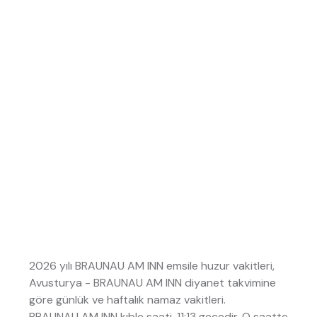
2026 yılı BRAUNAU AM INN emsile huzur vakitleri,
Avusturya - BRAUNAU AM INN diyanet takvimine
göre günlük ve haftalık namaz vakitleri.
BRAUNAU AM INN kıble saati, 11:13 gecedir. O saatte