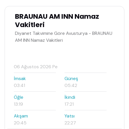
BRAUNAU AM INN Namaz
Vakitleri
Diyanet Takvimine Göre Avusturya - BRAUNAU
AM INN Namaz Vakitleri
06 Ağustos 2026 Pe
İmsak
Güneş
03:41
05:42
Öğle
İkindi
13:19
17:21
Akşam
Yatsı
20:45
22:27