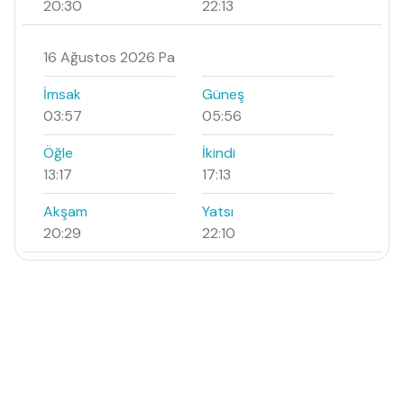
20:30
22:13
16 Ağustos 2026 Pa
İmsak
Güneş
03:57
05:56
Öğle
İkindi
13:17
17:13
Akşam
Yatsı
20:29
22:10