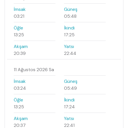
İmsak
Güneş
03:21
05:48
Öğle
İkindi
13:25
17:25
Akşam
Yatsı
20:39
22:44
11 Ağustos 2026 Sa
İmsak
Güneş
03:24
05:49
Öğle
İkindi
13:25
17:24
Akşam
Yatsı
20:37
22:41