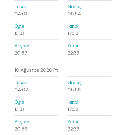
İmsak
Güneş
04:01
05:54
Öğle
İkindi
13:31
17:33
Akşam
Yatsı
20:57
22:38
10 Ağustos 2026 Pt
İmsak
Güneş
04:02
05:56
Öğle
İkindi
13:31
17:32
Akşam
Yatsı
20:56
22:38