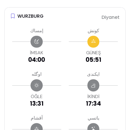
WURZBURG
Diyanet
كونش
إمساك
İMSAK
GÜNEŞ
04:00
05:51
ايكندى
اوگله
ÖĞLE
İKİNDİ
13:31
17:34
ياتسي
آقشام