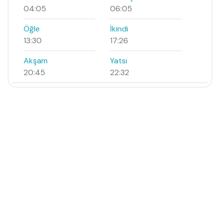
04:05
06:05
Öğle
İkindi
13:30
17:26
Akşam
Yatsı
20:45
22:32