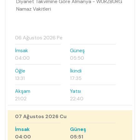
Diyanet Takvimine Göre Almanya - WURZBURG
Namaz Vakitleri
06 Ağustos 2026 Pe
İmsak
Güneş
04:00
05:50
Öğle
İkindi
13:31
17:35
Akşam
Yatsı
21:02
22:40
07 Ağustos 2026 Cu
İmsak
Güneş
04:00
05:51