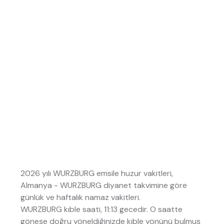
2026 yılı WURZBURG emsile huzur vakitleri,
Almanya - WURZBURG diyanet takvimine göre
günlük ve haftalık namaz vakitleri.
WURZBURG kıble saati, 11:13 gecedir. O saatte
göneşe doğru yöneldiğinizde kıble yönünü bulmuş