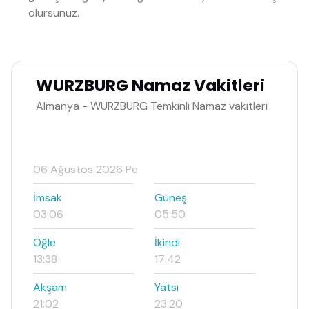
olursunuz.
WURZBURG Namaz Vakitleri
Almanya - WURZBURG Temkinli Namaz vakitleri
06 Ağustos 2026 Pe
İmsak
Güneş
03:06
05:50
Öğle
İkindi
13:38
17:42
Akşam
Yatsı
21:02
23:20