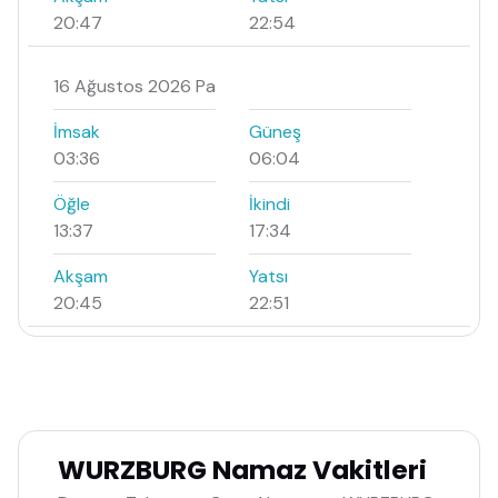
20:47
22:54
16 Ağustos 2026 Pa
İmsak
Güneş
03:36
06:04
Öğle
İkindi
13:37
17:34
Akşam
Yatsı
20:45
22:51
WURZBURG Namaz Vakitleri