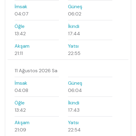
İmsak
Güneş
04:07
06:02
Öğle
İkindi
13:42
17:44
Akşam
Yatsı
21:11
22:55
11 Ağustos 2026 Sa
İmsak
Güneş
04:08
06:04
Öğle
İkindi
13:42
17:43
Akşam
Yatsı
21:09
22:54