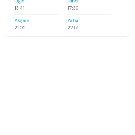
Öğle
İkindi
13:41
17:39
Akşam
Yatsı
21:02
22:51