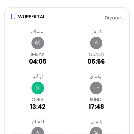
WUPPERTAL
Diyanet
كونش
إمساك
İMSAK
GÜNEŞ
04:05
05:56
ايكندى
اوگله
ÖĞLE
İKİNDİ
13:42
17:48
ياتسي
آقشام