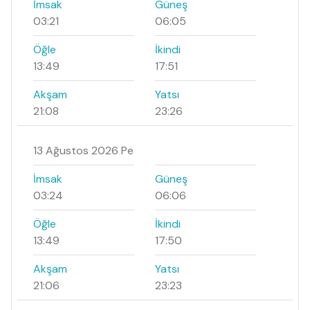
İmsak
Güneş
03:21
06:05
Öğle
İkindi
13:49
17:51
Akşam
Yatsı
21:08
23:26
13 Ağustos 2026 Pe
İmsak
Güneş
03:24
06:06
Öğle
İkindi
13:49
17:50
Akşam
Yatsı
21:06
23:23