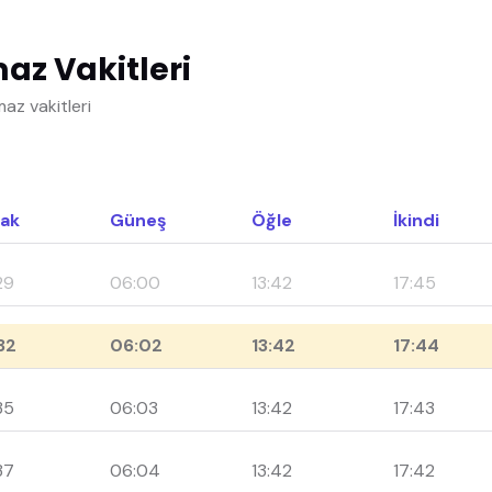
z Vakitleri
z vakitleri
ak
Güneş
Öğle
İkindi
29
06:00
13:42
17:45
32
06:02
13:42
17:44
35
06:03
13:42
17:43
37
06:04
13:42
17:42