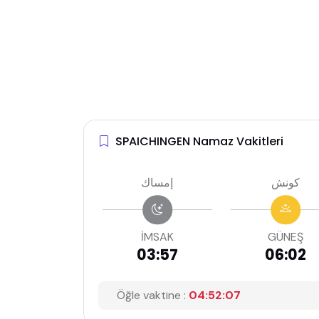
SPAICHINGEN Namaz Vakitleri
كونش
إمساك
İMSAK
GÜNEŞ
03:57
06:02
Öğle vaktine :
04:52:06