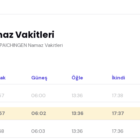
z Vakitleri
PAICHINGEN Namaz Vakitleri
ak
Güneş
Öğle
İkindi
57
06:00
13:36
17:38
57
06:02
13:36
17:37
58
06:03
13:36
17:36