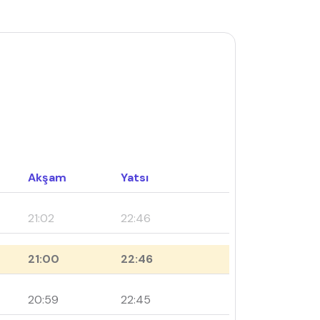
Akşam
Yatsı
21:02
22:46
21:00
22:46
20:59
22:45