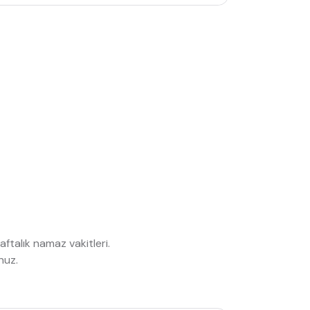
talık namaz vakitleri.
nuz.