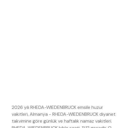
2026 yılı RHEDA-WIEDENBRUCK emsile huzur
vakitleri, Almanya - RHEDA-WIEDENBRUCK diyanet
takvimine göre günlük ve haftalık namaz vakitleri.
RHEDA-WIEDENBRUCK kıble saati, 11:12 gecedir. O