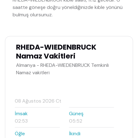
saatte göneşe doğru yöneldiğinizde kıble yönünü
bulmuş olursunuz.
RHEDA-WIEDENBRUCK
Namaz Vakitleri
Almanya - RHEDA-WIEDENBRUCK Temkinli
Namaz vakitleri
08 Ağustos 2026 Ct
İmsak
Güneş
02:53
05:52
Öğle
İkindi