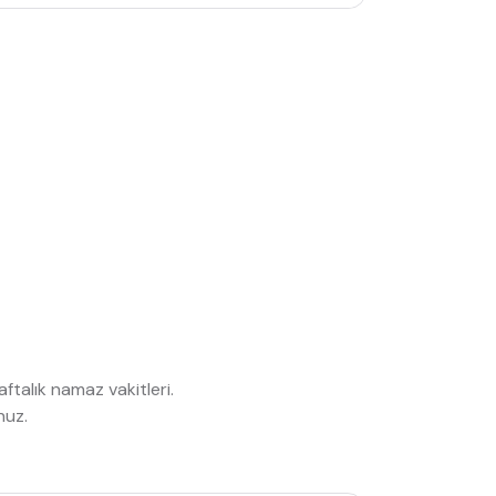
talık namaz vakitleri.
nuz.