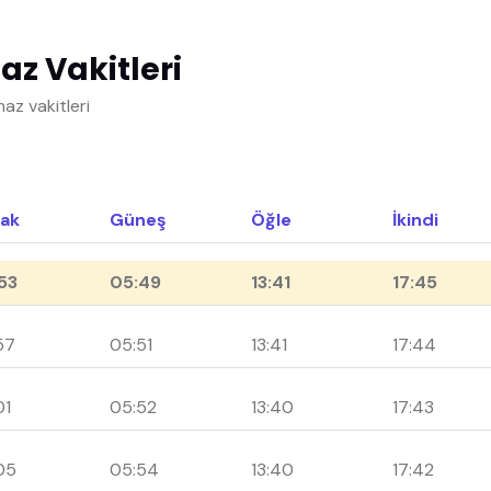
 Vakitleri
z vakitleri
ak
Güneş
Öğle
İkindi
53
05:49
13:41
17:45
57
05:51
13:41
17:44
01
05:52
13:40
17:43
05
05:54
13:40
17:42