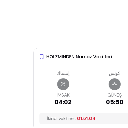
HOLZMINDEN Namaz Vakitleri
كونش
إمساك
İMSAK
GÜNEŞ
04:02
05:50
İkindi vaktine :
01:51:03