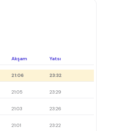
Akşam
Yatsı
21:06
23:32
21:05
23:29
21:03
23:26
21:01
23:22