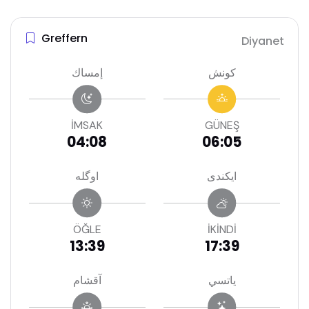
Greffern
Diyanet
كونش
إمساك
İMSAK
GÜNEŞ
04:08
06:05
ايكندى
اوگله
ÖĞLE
İKİNDİ
13:39
17:39
ياتسي
آقشام