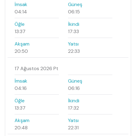
İmsak
Güneş
04:14
06:15
Öğle
İkindi
13:37
17:33
Akşam
Yatsı
20:50
22:33
17 Ağustos 2026 Pt
İmsak
Güneş
04:16
06:16
Öğle
İkindi
13:37
17:32
Akşam
Yatsı
20:48
22:31