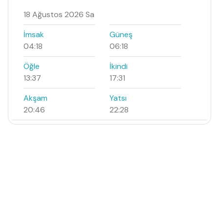
18 Ağustos 2026 Sa
İmsak
Güneş
04:18
06:18
Öğle
İkindi
13:37
17:31
Akşam
Yatsı
20:46
22:28