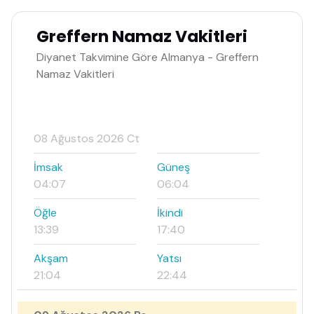
Greffern Namaz Vakitleri
Diyanet Takvimine Göre Almanya - Greffern
Namaz Vakitleri
08 Ağustos 2026 Ct
İmsak
Güneş
04:07
06:04
Öğle
İkindi
13:39
17:40
Akşam
Yatsı
21:04
22:44