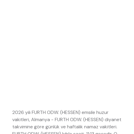
2026 yılı FURTH ODW. (HESSEN) emsile huzur
vakitleri, Almanya - FURTH ODW. (HESSEN) diyanet
takvimine göre günlük ve haftalık namaz vakitleri.
FURTH ODW. (HESSEN) kıble saati, 11:13 gecedir. O