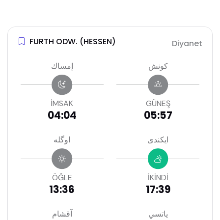
FURTH ODW. (HESSEN)
Diyanet
كونش
إمساك
İMSAK
GÜNEŞ
04:04
05:57
ايكندى
اوگله
ÖĞLE
İKİNDİ
13:36
17:39
ياتسي
آقشام