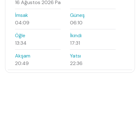
16 Ağustos 2026 Pa
İmsak
Güneş
04:09
06:10
Öğle
İkindi
13:34
17:31
Akşam
Yatsı
20:49
22:36