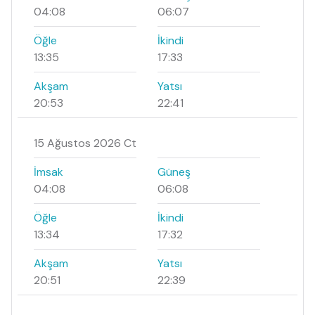
04:08
06:07
Öğle
İkindi
13:35
17:33
Akşam
Yatsı
20:53
22:41
15 Ağustos 2026 Ct
İmsak
Güneş
04:08
06:08
Öğle
İkindi
13:34
17:32
Akşam
Yatsı
20:51
22:39