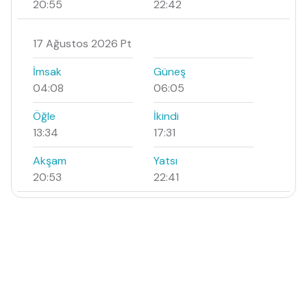
20:55
22:42
17 Ağustos 2026 Pt
İmsak
Güneş
04:08
06:05
Öğle
İkindi
13:34
17:31
Akşam
Yatsı
20:53
22:41