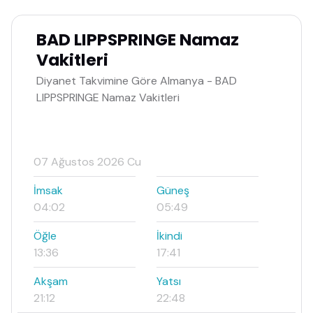
BAD LIPPSPRINGE Namaz
Vakitleri
Diyanet Takvimine Göre Almanya - BAD
LIPPSPRINGE Namaz Vakitleri
07 Ağustos 2026 Cu
İmsak
Güneş
04:02
05:49
Öğle
İkindi
13:36
17:41
Akşam
Yatsı
21:12
22:48