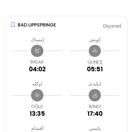
BAD LIPPSPRINGE
Diyanet
كونش
إمساك
İMSAK
GÜNEŞ
04:02
05:51
ايكندى
اوگله
ÖĞLE
İKİNDİ
13:35
17:40
ياتسي
آقشام