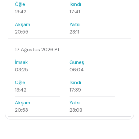
Öğle
İkindi
13:42
17:41
Akşam
Yatsı
20:55
23:11
17 Ağustos 2026 Pt
İmsak
Güneş
03:25
06:04
Öğle
İkindi
13:42
17:39
Akşam
Yatsı
20:53
23:08