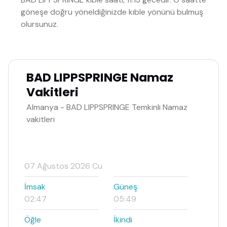
göneşe doğru yöneldiğinizde kıble yönünü bulmuş
olursunuz.
BAD LIPPSPRINGE Namaz
Vakitleri
Almanya - BAD LIPPSPRINGE Temkinli Namaz
vakitleri
07 Ağustos 2026 Cu
İmsak
Güneş
02:47
05:49
Öğle
İkindi