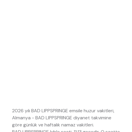
2026 yılı BAD LIPPSPRINGE emsile huzur vakitleri,
Almanya - BAD LIPPSPRINGE diyanet takvimine
göre günlük ve haftalık namaz vakitleri.
BAD LIPPSPRINGE kıble saati, 11:13 gecedir. O saatte